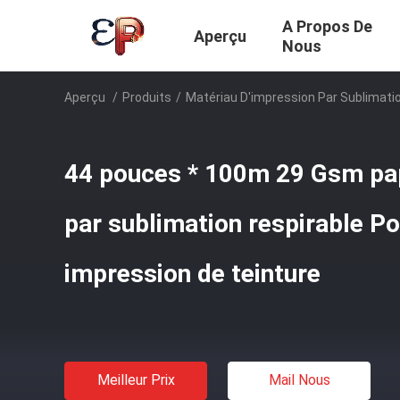
A Propos De
Aperçu
Nous
Aperçu
/
Produits
/
Matériau D'impression Par Sublimati
44 pouces * 100m 29 Gsm pap
par sublimation respirable Po
impression de teinture
Meilleur Prix
Mail Nous