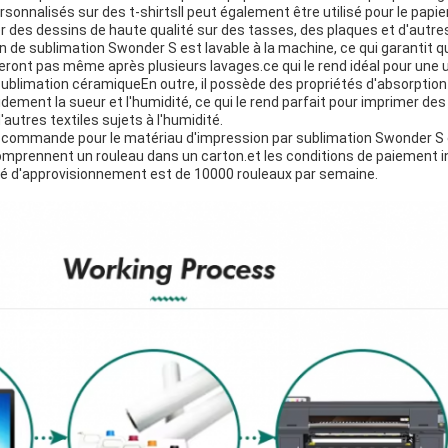
sonnalisés sur des t-shirtsIl peut également être utilisé pour le papie
 des dessins de haute qualité sur des tasses, des plaques et d'autre
n de sublimation Swonder S est lavable à la machine, ce qui garantit 
ront pas même après plusieurs lavages.ce qui le rend idéal pour une u
sublimation céramiqueEn outre, il possède des propriétés d'absorption 
pidement la sueur et l'humidité, ce qui le rend parfait pour imprimer de
autres textiles sujets à l'humidité.
 commande pour le matériau d'impression par sublimation Swonder S es
comprennent un rouleau dans un carton.et les conditions de paiement i
ité d'approvisionnement est de 10000 rouleaux par semaine.