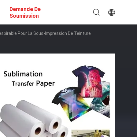
Demande De
Soumission
spirable Pour La Sous-Impression De Teinture