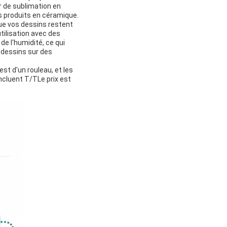
r de sublimation en
s produits en céramique.
que vos dessins restent
tilisation avec des
de l'humidité, ce qui
s dessins sur des
t d'un rouleau, et les
ncluent T/TLe prix est