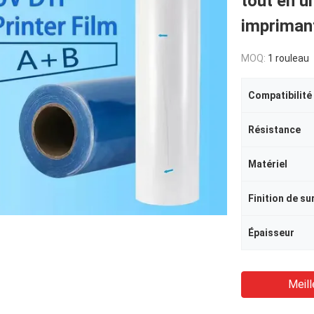
tout en u
impriman
MOQ:
1 rouleau
Compatibilité
Résistance
Matériel
Finition de su
Épaisseur
Meill