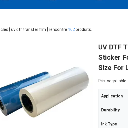
clés [ uv dtf transfer film ] rencontre
162
produits.
UV DTF Tr
Sticker F
Size For 
Prix:
negotiable
Application
Durability
Ink Type