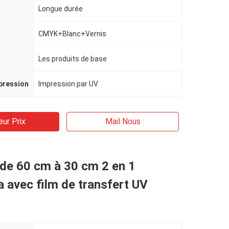
Longue durée
CMYK+Blanc+Vernis
Les produits de base
pression
Impression par UV
eur Prix
Mail Nous
de 60 cm à 30 cm 2 en 1
 avec film de transfert UV