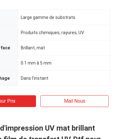
Large gamme de substrats
Produits chimiques, rayures, UV
rface
Brillant, mat
0.1 mm à 5 mm
hage
Dans l'instant
eur Prix
Mail Nous
d'impression UV mat brillant