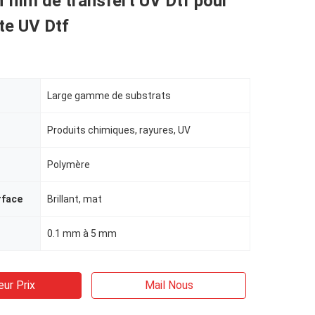
n film de transfert UV Dtf pour
te UV Dtf
Large gamme de substrats
Produits chimiques, rayures, UV
Polymère
rface
Brillant, mat
0.1 mm à 5 mm
eur Prix
Mail Nous