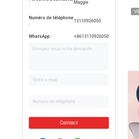
Maggie
:
VI
Numéro de téléphone
13110926050
:
WhatsApp :
+8613110926050
Contact