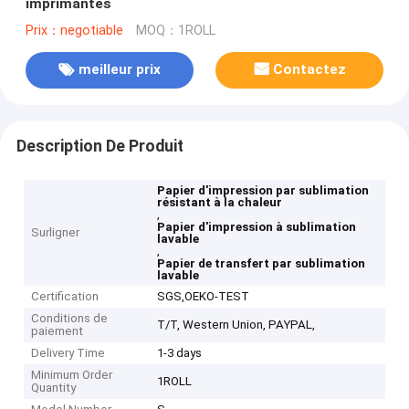
imprimantes
Prix：negotiable
MOQ：1ROLL
meilleur prix
Contactez
Description De Produit
Papier d'impression par sublimation
résistant à la chaleur
,
Papier d'impression à sublimation
Surligner
lavable
,
Papier de transfert par sublimation
lavable
Certification
SGS,OEKO-TEST
Conditions de
T/T, Western Union, PAYPAL,
paiement
Delivery Time
1-3 days
Minimum Order
1ROLL
Quantity