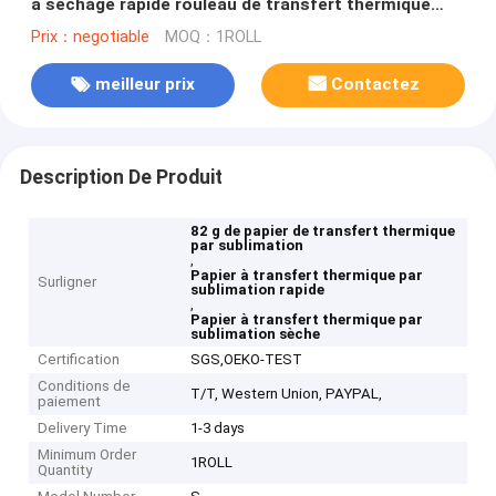
à séchage rapide rouleau de transfert thermique
papier d'impression pour la sublimation
Prix：negotiable
MOQ：1ROLL
meilleur prix
Contactez
Description De Produit
82 g de papier de transfert thermique
par sublimation
,
Papier à transfert thermique par
Surligner
sublimation rapide
,
Papier à transfert thermique par
sublimation sèche
Certification
SGS,OEKO-TEST
Conditions de
T/T, Western Union, PAYPAL,
paiement
Delivery Time
1-3 days
Minimum Order
1ROLL
Quantity