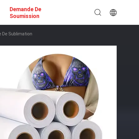
Demande De
Soumission
e De Sublimation