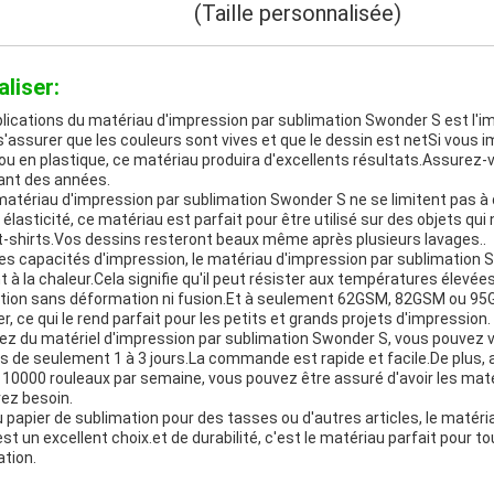
(Taille personnalisée)
aliser:
plications du matériau d'impression par sublimation Swonder S est l'i
'assurer que les couleurs sont vives et que le dessin est netSi vous
ou en plastique, ce matériau produira d'excellents résultats.Assurez-
ant des années.
 matériau d'impression par sublimation Swonder S ne se limitent pas à
élasticité, ce matériau est parfait pour être utilisé sur des objets qu
 t-shirts.Vos dessins resteront beaux même après plusieurs lavages..
tes capacités d'impression, le matériau d'impression par sublimation 
 à la chaleur.Cela signifie qu'il peut résister aux températures élevée
ation sans déformation ni fusion.Et à seulement 62GSM, 82GSM ou 95
er, ce qui le rend parfait pour les petits et grands projets d'impression.
 du matériel d'impression par sublimation Swonder S, vous pouvez v
des de seulement 1 à 3 jours.La commande est rapide et facile.De plus,
10000 rouleaux par semaine, vous pouvez être assuré d'avoir les mat
ez besoin.
papier de sublimation pour des tasses ou d'autres articles, le matéri
t un excellent choix.et de durabilité, c'est le matériau parfait pour t
ation.