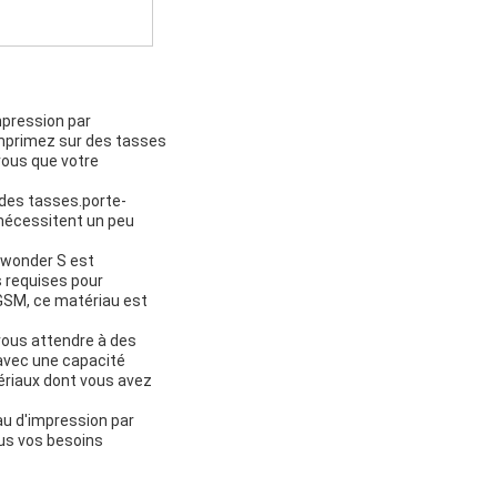
mpression par
 imprimez sur des tasses
vous que votre
 des tasses.porte-
i nécessitent un peu
Swonder S est
s requises pour
GSM, ce matériau est
ous attendre à des
 avec une capacité
ériaux dont vous avez
au d'impression par
ous vos besoins