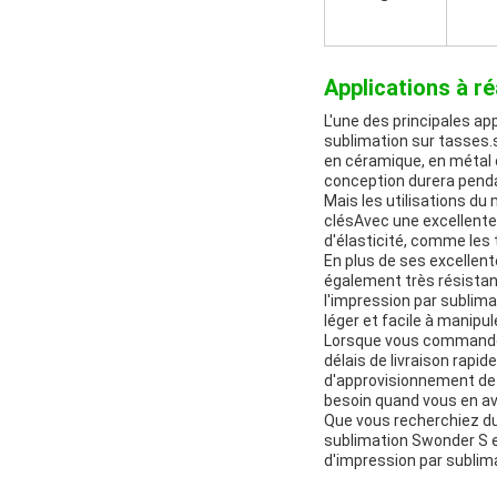
Applications à ré
L'une des principales ap
sublimation sur tasses.s
en céramique, en métal 
conception durera pend
Mais les utilisations du
clésAvec une excellente 
d'élasticité, comme les
En plus de ses excellen
également très résistant
l'impression par sublim
léger et facile à manipul
Lorsque vous commandez
délais de livraison rapi
d'approvisionnement de 
besoin quand vous en av
Que vous recherchiez du 
sublimation Swonder S es
d'impression par sublim