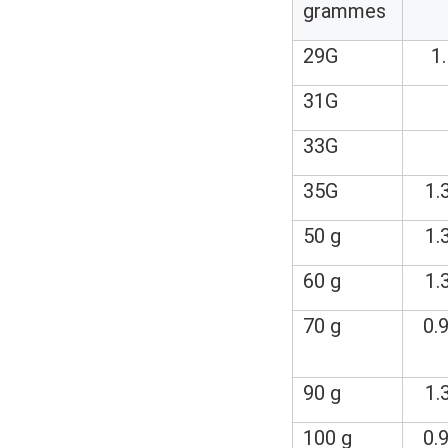
grammes
29G
1
31G
33G
35G
1.
50 g
1.
60 g
1.
70 g
0.
90 g
1.
100 g
0.