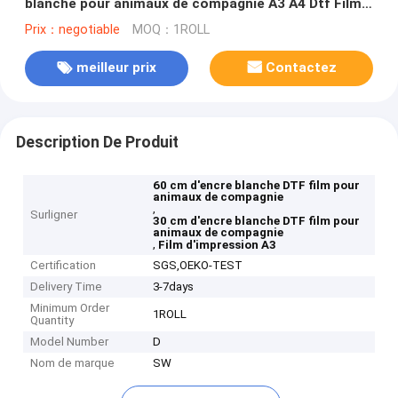
blanche pour animaux de compagnie A3 A4 Dtf Film
d'impression
Prix：negotiable
MOQ：1ROLL
meilleur prix
Contactez
Description De Produit
60 cm d'encre blanche DTF film pour
animaux de compagnie
,
Surligner
30 cm d'encre blanche DTF film pour
animaux de compagnie
,
Film d'impression A3
Certification
SGS,OEKO-TEST
Delivery Time
3-7days
Minimum Order
1ROLL
Quantity
Model Number
D
Nom de marque
SW