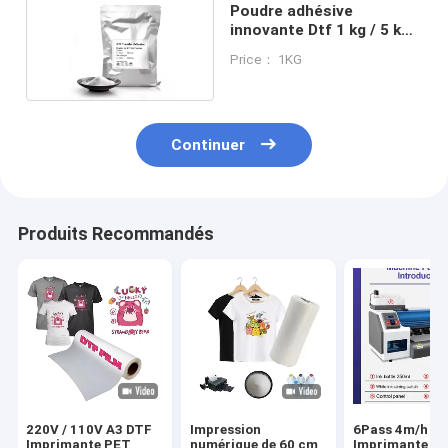
Poudre adhésive
innovante Dtf 1 kg / 5 kg /
10 kg / 20 kg
Price： 1KG
Continuer
Produits Recommandés
220V / 110V A3 DTF
Impression
6Pass 4m/h
Imprimante PET
numérique de 60 cm
Imprimante D