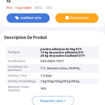
kg
Prix：negotiable
MOQ：1KG
meilleur prix
Contactez
Description De Produit
,
poudre adhésive de 5kg DTF
Surligner
,
10 kg de poudre adhésive Dtf
20 kg de poudre d'adhésif DTF
Certification
SGS,OEKO-TEST
Conditions de
T/T, Western Union, PAYPAL,
paiement
Delivery Time
1-3 days
Détails d'emballage
1 kg/5 kg/10 kg/25 kg/50 kg
Minimum Order
1KG
Quantity
Regardez plus