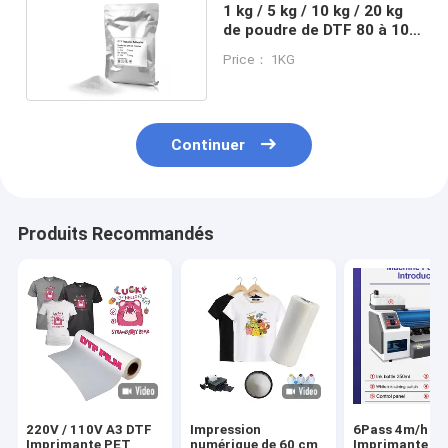
1 kg / 5 kg / 10 kg / 20 kg
de poudre de DTF 80 à 100
microns
Price： 1KG
Continuer
Produits Recommandés
220V / 110V A3 DTF
Impression
6Pass 4m/h
Imprimante PET
numérique de 60 cm
Imprimante D