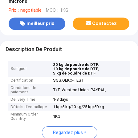
microns
Prix：negotiable
MOQ：1KG
meilleur prix
Contactez
Description De Produit
,
20 kg de poudre de DTF
Surligner
,
10 kg de poudre de DTF
5 kg de poudre de DTF
Certification
SGS,OEKO-TEST
Conditions de
T/T, Western Union, PAYPAL,
paiement
Delivery Time
1-3 days
Détails d'emballage
1 kg/5 kg/10 kg/25 kg/50 kg
Minimum Order
1KG
Quantity
Regardez plus