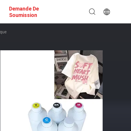
Demande De
Soumission
ique