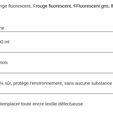
nge fluorescent, F
rouge fluorescent, F
Fluorescent gris, 
ne
00 ml
mois
% sûr, protège l'environnement, sans aucune substance
Remplacer toute encre textile défectueuse