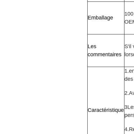
100 
Emballage
OEM
Les
S'i
commentaires
lor
1.e
des 
2.Av
3Le
Caractéristique
per
4.R