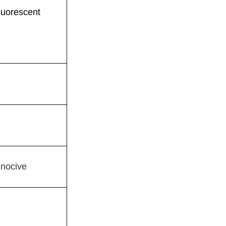
fluorescent
 nocive