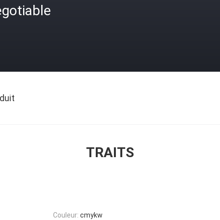
gotiable
duit
TRAITS
Couleur:
cmykw