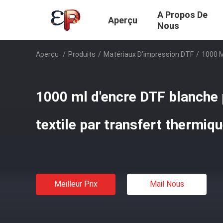
A Propos De
Aperçu
Nous
Aperçu
/
Produits
/
Matériaux D'impression DTF
/
1000 M
1000 ml d'encre DTF blanche 
textile par transfert thermiq
Meilleur Prix
Mail Nous