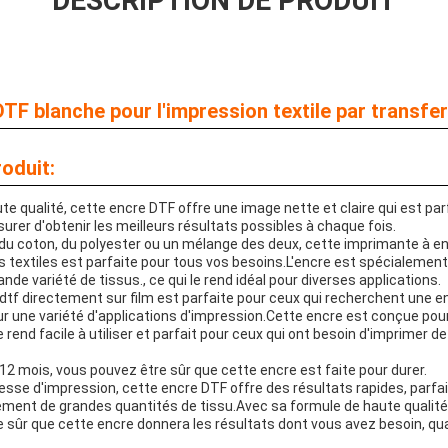
DESCRIPTION DE PRODUIT
DTF blanche pour l'impression textile par transfe
oduit:
e qualité, cette encre DTF offre une image nette et claire qui est par
surer d'obtenir les meilleurs résultats possibles à chaque fois.
du coton, du polyester ou un mélange des deux, cette imprimante à en
s textiles est parfaite pour tous vos besoins.L'encre est spécialemen
de variété de tissus., ce qui le rend idéal pour diverses applications.
dtf directement sur film est parfaite pour ceux qui recherchent une en
ur une variété d'applications d'impression.Cette encre est conçue pour
e rend facile à utiliser et parfait pour ceux qui ont besoin d'imprimer 
12 mois, vous pouvez être sûr que cette encre est faite pour durer.
tesse d'impression, cette encre DTF offre des résultats rapides, parfai
ement de grandes quantités de tissu.Avec sa formule de haute qualit
e sûr que cette encre donnera les résultats dont vous avez besoin, q