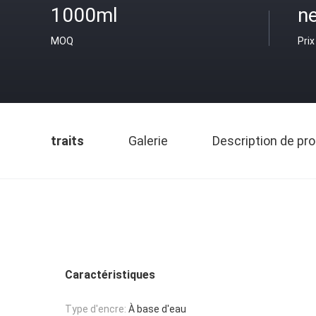
1000ml
ne
MOQ
Prix
traits
Galerie
Description de pro
Caractéristiques
Type d'encre:
À base d'eau