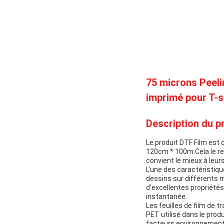
75 microns Peel
imprimé pour T-s
Description du pr
Le produit DTF Film est
120cm * 100m.Cela le ren
convient le mieux à leur
L'une des caractéristiqu
dessins sur différents m
d'excellentes propriétés
instantanée.
Les feuilles de film de t
PET utilisé dans le prod
facteurs environnementau