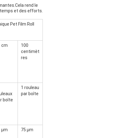
mantes.Cela rend le
 temps et des efforts.
que Pet Film Roll
0 cm
100
centimèt
res
1 rouleau
uleaux
par boîte
r boîte
5 μm
75 μm