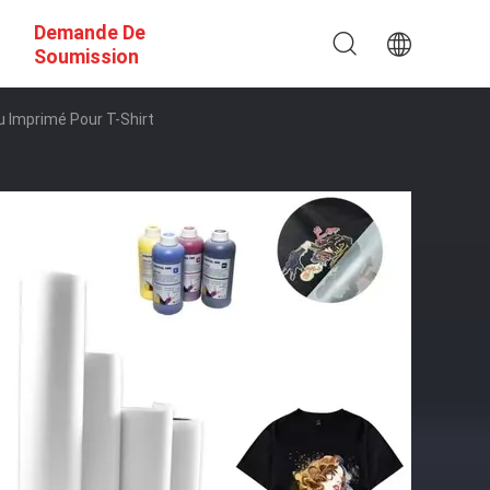
Demande De
Soumission
 Imprimé Pour T-Shirt