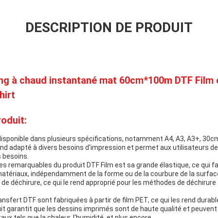
DESCRIPTION DE PRODUIT
ing à chaud instantané mat 60cm*100m DTF Film 
hirt
oduit:
 disponible dans plusieurs spécifications, notamment A4, A3, A3+, 30
d adapté à divers besoins d'impression et permet aux utilisateurs de ch
s besoins.
es remarquables du produit DTF Film est sa grande élastique, ce qui fac
atériaux, indépendamment de la forme ou de la courbure de la surface.
 de déchirure, ce qui le rend approprié pour les méthodes de déchirure 
ransfert DTF sont fabriquées à partir de film PET, ce qui les rend durabl
uit garantit que les dessins imprimés sont de haute qualité et peuvent 
x tels que la chaleur, l'humidité, et plus encore.