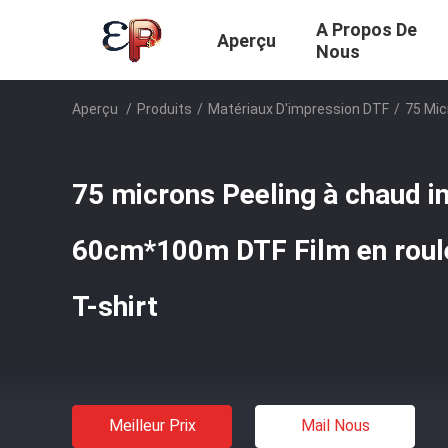
A Propos De
Aperçu
Nous
Aperçu
/
Produits
/
Matériaux D'impression DTF
/
75 Mic
75 microns Peeling à chaud i
60cm*100m DTF Film en roul
T-shirt
Meilleur Prix
Mail Nous