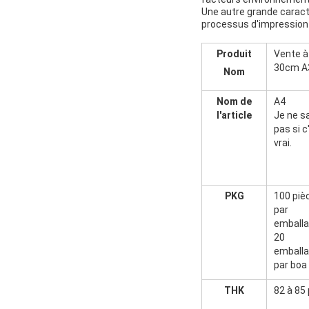
Une autre grande caracté
processus d'impression 
Produit
Vente à
30cm A3
Nom
Nom de
A4
l'article
Je ne s
pas si c
vrai.
PKG
100 piè
par
emball
20
emball
par boa
THK
82 à 85