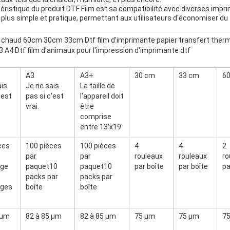
ristique du produit DTF Film est sa compatibilité avec diverses impri
plus simple et pratique, permettant aux utilisateurs d'économiser du
 chaud 60cm 30cm 33cm Dtf film d'imprimante papier transfert thermi
 A4 Dtf film d'animaux pour l'impression d'imprimante dtf
A3
A3+
30 cm
33 cm
6
ais
Je ne sais
La taille de
'est
pas si c'est
l'appareil doit
vrai.
être
comprise
entre 13'x19'
ces
100 pièces
100 pièces
4
4
2
par
par
rouleaux
rouleaux
ro
age
paquet10
paquet10
par boîte
par boîte
pa
packs par
packs par
ages
boîte
boîte
 μm
82 à 85 μm
82 à 85 μm
75 μm
75 μm
7