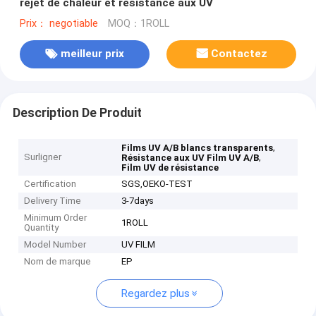
rejet de chaleur et résistance aux UV
Prix： negotiable
MOQ：1ROLL
meilleur prix
Contactez
Description De Produit
,
Films UV A/B blancs transparents
Surligner
,
Résistance aux UV Film UV A/B
Film UV de résistance
Certification
SGS,OEKO-TEST
Delivery Time
3-7days
Minimum Order
1ROLL
Quantity
Model Number
UV FILM
Nom de marque
EP
Regardez plus