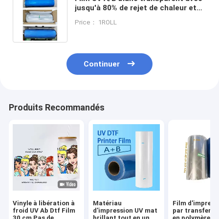
jusqu'à 80% de rejet de chaleur et
résistance aux UV
Price： 1ROLL
Continuer
Produits Recommandés
Vinyle à libération à
Matériau
Film d'impress
froid UV Ab Dtf Film
d'impression UV mat
par transfert à
30 cm Pas de
brillant tout en un
en polymère A 