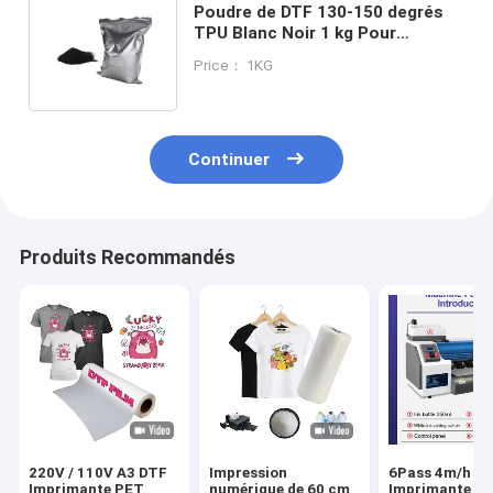
Poudre de DTF 130-150 degrés
TPU Blanc Noir 1 kg Pour
l'impression de film de transfert
Price： 1KG
direct DTF
Continuer
Produits Recommandés
220V / 110V A3 DTF
Impression
6Pass 4m/h
Imprimante PET
numérique de 60 cm
Imprimante D