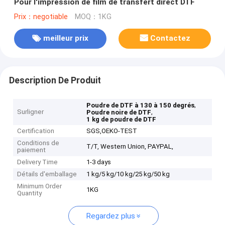
Pour l'impression de film de transfert direct DTF
Prix：negotiable
MOQ：1KG
meilleur prix
Contactez
Description De Produit
,
Poudre de DTF à 130 à 150 degrés
Surligner
,
Poudre noire de DTF
1 kg de poudre de DTF
Certification
SGS,OEKO-TEST
Conditions de
T/T, Western Union, PAYPAL,
paiement
Delivery Time
1-3 days
Détails d'emballage
1 kg/5 kg/10 kg/25 kg/50 kg
Minimum Order
1KG
Quantity
Regardez plus