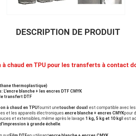
DESCRIPTION DE PRODUIT
 à chaud en TPU pour les transferts à contact do
thane thermoplastique)
s:
L'encre blanche + les encres DTF CMYK
de transfert DTF
ion à chaud en TPU
fournit une
toucher doux
Il est compatible avec les
ues et les appareils électroniques.
encre blanche + encres CMYK
pour 
douces et extensibles, même après le lavage.
1 kg, 5 kg et 10 kg
Il est 
d'impression à grande échelle
.
n sur
Film DTF
en utilisant
encre blanche + encres CMYK
.