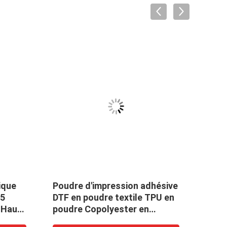
VID
ique
Poudre d'impression adhésive
TPU 
75
DTF en poudre textile TPU en
Tran
 Haute
poudre Copolyester en
à fu
poudre adhésive à fusion
prét