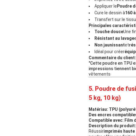
Appliquer le
Poudre d
Cure le dessin à
160 à
Transfert sur le tissu 
Principales caractérist
Touche douce
Une fi
Résistant au lavage
Non jaunissant
et
rés
Idéal pour créer
équip
Commentaire du client:
"Cette poudre en TPU es
impressions tiennent bi
vêtements
5. Poudre de fus
5 kg, 10 kg)
Matériau:
TPU (polyuré
Des encres compatible
Compatible avec:
Film 
Description du produit:
Réussir
imprimés haute 