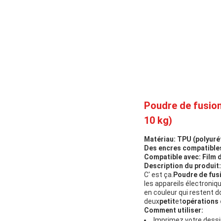
Poudre de fusion
10 kg)
Matériau:
TPU (polyuré
Des encres compatible
Compatible avec:
Film 
Description du produit:
C' est ça.
Poudre de fus
les appareils électroniq
en couleur qui restent 
deux
petit
et
opérations 
Comment utiliser:
Imprimez votre dessi