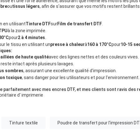
on lisse et une forte adhérence, assurant que même les motifs les plu
bre
ou
tissus légers
, afin de s'assurer que vos motifs restent brillants
 en utilisant
Tinture DTF
sur
Film de transfert DTF
.
 TPU
à la zone imprimée.
80°C
pour
2 à 4 minutes
.
ur le tissu en utilisant un
presse à chaleur
à
160 à 170°C
pour
10-15 se
iques:
illées de haute qualité
avec des lignes nettes et des couleurs vives.
 reste intact après plusieurs lavages.
sus sombres
, assurant une excellente qualité d'impression.
on toxique
, sans danger pour les utilisateurs et pour l'environnement.
 parfaitement avec mes encres DTF, et mes clients sont ravis des ré
priétaire d' imprimerie
Tinture textile
Poudre de transfert pour l'impression DT