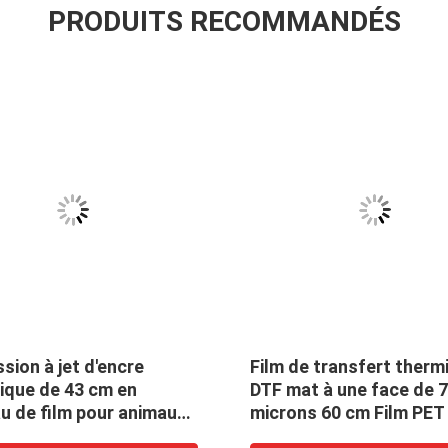
PRODUITS RECOMMANDÉS
sion à jet d'encre
Film de transfert therm
ique de 43 cm en
DTF mat à une face de 
u de film pour animaux
microns 60 cm Film PET
mpagnie à transfert
netteté