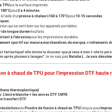
e TPU
sur la surface imprimée.
 180°C
pour
2 à 4 minutes
.
à l'aide d'un
presse à chaleur
à
160 à 170°C
pour
10-15 secondes
.
iques:
nition qui se sent bien sur les appareils portables.
et
de longue durée
résultats.
istant à l'abrasion
pour les impressions durables.
ement sportif sur mesure
,
marchandises de marque
, et
vêtements d
t fantastique! elle donne la douceur que je veux à mes t-shirts pers
en après plusieurs lavages".
Je ne sais pas.
Natalie L. Je suis désolée
ion à chaud de TPU pour l'impression DTF haute r
thane thermoplastique)
s:
L'encre blanche + les encres DTF CMYK
de transfert DTF
résolution
avec
Poudre de fusion à chaud en TPU
Conçus pour
Impres