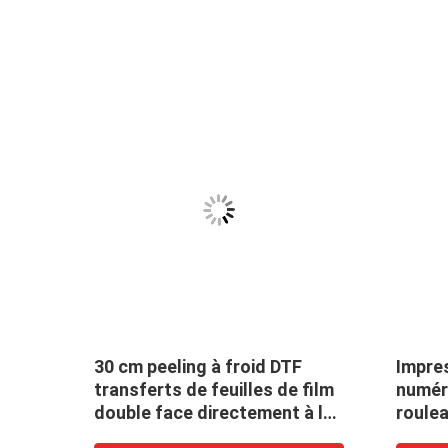
30 cm peeling à froid DTF
Impres
e DTF
transferts de feuilles de film
numér
double face directement à la
roulea
pellicule T-shirt Impression
de co