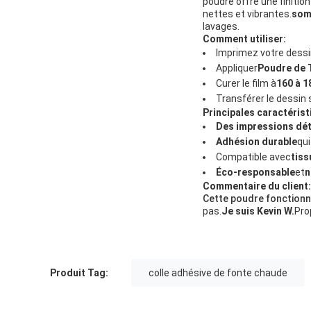
poudre offre une finiti
nettes et vibrantes.
som
lavages.
Comment utiliser:
Imprimez votre dessin
Appliquer
Poudre de
Curer le film à
160 à 1
Transférer le dessin s
Principales caractérist
Des impressions déta
Adhésion durable
qui
Compatible avec
tis
Éco-responsable
et
n
Commentaire du client:
Cette poudre fonctionne
pas.
Je suis Kevin W.
Pro
Produit Tag:
colle adhésive de fonte chaude