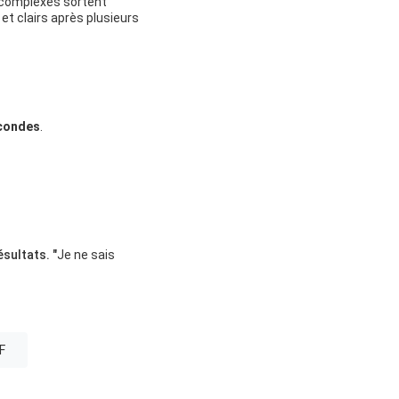
s complexes sortent
 et clairs après plusieurs
condes
.
sultats. "
Je ne sais
F