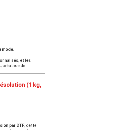
e mode
.
onnalisés, et les
.
, créatrice de
ésolution (1 kg,
sion par DTF
, cette