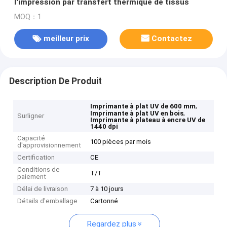
l'impression par transfert thermique de tissus
MOQ：1
meilleur prix
Contactez
Description De Produit
,
Imprimante à plat UV de 600 mm
,
Imprimante à plat UV en bois
Surligner
Imprimante à plateau à encre UV de
1440 dpi
Capacité
100 pièces par mois
d'approvisionnement
Certification
CE
Conditions de
T/T
paiement
Délai de livraison
7 à 10 jours
Détails d'emballage
Cartonné
Regardez plus