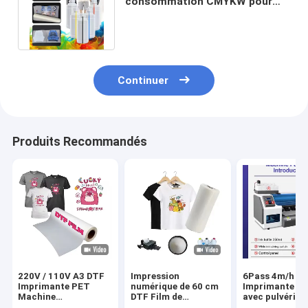
consommation CMYKW pour
les imprimantes Epson Profil
ICC disponible
Continuer
Produits Recommandés
220V / 110V A3 DTF
Impression
6Pass 4m/h
Imprimante PET
numérique de 60 cm
Imprimante D
Machine
DTF Film de
avec pulvérisa
d'impression de film
transfert thermique
logiciel Maint