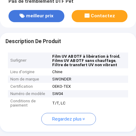
Pas de tremblement DTF Pet
meilleur prix
Contactez
Description De Produit
,
Film UV AB DTF à libération à froid
Surligner
,
Films UV AB DTF sans chauffage
Filtre de transfert UV non vibrant
Lieu d'origine
Chine
Nom de marque
SWONDER
Certification
OEKO-TEX
Numéro de modèle
SW04
Conditions de
T/T, LC
paiement
Regardez plus