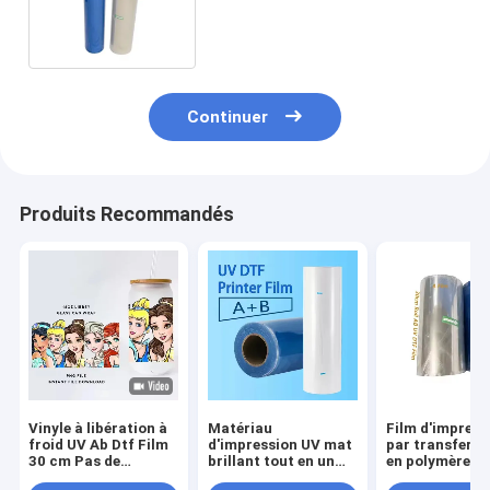
tremblement DTF Pet
Continuer
Produits Recommandés
Vinyle à libération à
Matériau
Film d'impress
froid UV Ab Dtf Film
d'impression UV mat
par transfert à
30 cm Pas de
brillant tout en un
en polymère A 
chauffage Pas de
film de transfert UV
Film UV DTF P