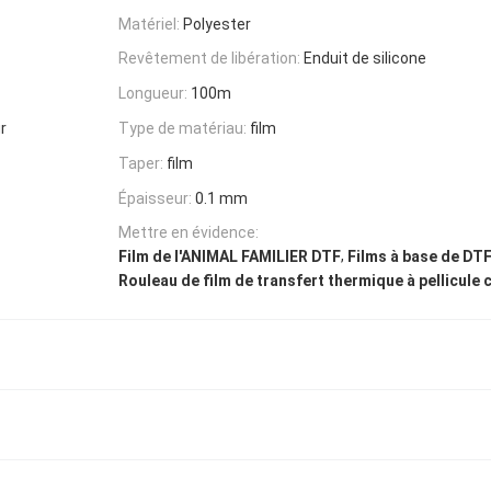
Matériel:
Polyester
Revêtement de libération:
Enduit de silicone
Longueur:
100m
r
Type de matériau:
film
Taper:
film
Épaisseur:
0.1 mm
Mettre en évidence:
,
Film de l'ANIMAL FAMILIER DTF
Films à base de DT
Rouleau de film de transfert thermique à pellicule