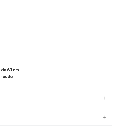
,
F de 60 cm
 chaude