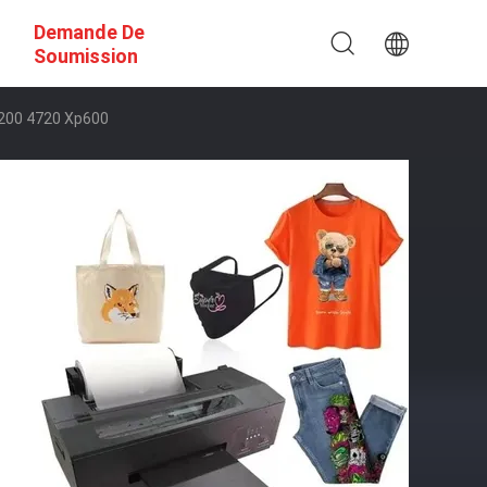
Demande De
Soumission
3200 4720 Xp600