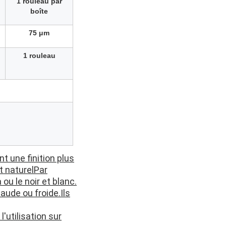
1 rouleau par
boîte
75 μm
1 rouleau
t une finition plus
t naturelPar
ou le noir et blanc.
aude ou froide.Ils
'utilisation sur