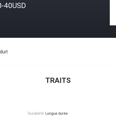
0-40USD
duit
TRAITS
Durabilité:
Longue durée