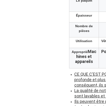
Le paquet
Épaisseur
Nombre de
pièces
Utilisation
Vê
Mac
Po
Approprié
hines et
appareils
CE QUE C'EST POU
profonde et plus
conséquent, ils s
La qualité de not
sont lavables et
Ils peuvent être 