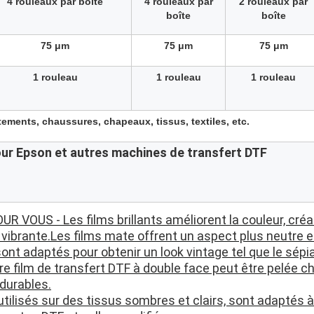
4 rouleaux par boîte
4 rouleaux par
2 rouleaux par
boîte
boîte
75 μm
75 μm
75 μm
1 rouleau
1 rouleau
1 rouleau
tements, chaussures, chapeaux, tissus, textiles, etc.
ur Epson et autres machines de transfert DTF
R VOUS - Les films brillants améliorent la couleur, créan
 vibrante.Les films mate offrent un aspect plus neutre e
ont adaptés pour obtenir un look vintage tel que le sépia 
re film de transfert DTF à double face peut être pelée ch
 durables.
utilisés sur des tissus sombres et clairs, sont adaptés à l