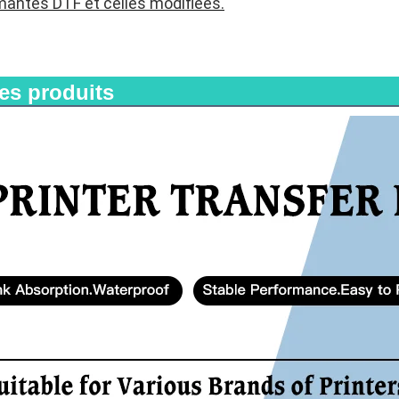
mantes DTF et celles modifiées.
es produits