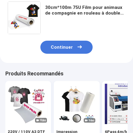
30cm*100m 75U Film pour animaux
de compagnie en rouleau à double
face Peel froid Peel chaud Peel
chaud Film transparent 30cm pour
T-shirt DTF
Continuer
Produits Recommandés
220V / 110V A3 DTF
Impression
6Pass 4m/h