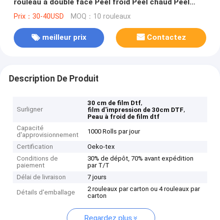
rouleau à double face Peel froid Peel chaud Peel
chaud Film transparent 30cm pour T-shirt DTF
Prix：30-40USD
MOQ：10 rouleaux
meilleur prix
Contactez
Description De Produit
,
30 cm de film Dtf
Surligner
,
film d'impression de 30cm DTF
Peau à froid de film dtf
Capacité
1000 Rolls par jour
d'approvisionnement
Certification
Oeko-tex
Conditions de
30% de dépôt, 70% avant expédition
paiement
par T/T
Délai de livraison
7 jours
2 rouleaux par carton ou 4 rouleaux par
Détails d'emballage
carton
Regardez plus