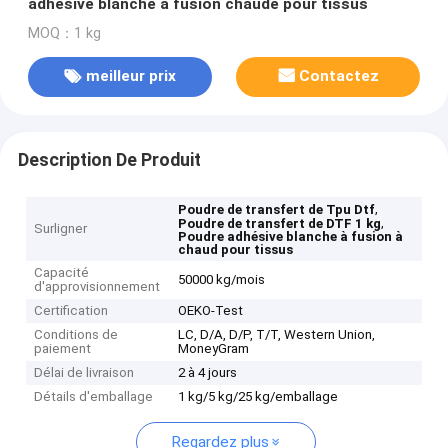
adhésive blanche à fusion chaude pour tissus
MOQ：1 kg
meilleur prix
Contactez
Description De Produit
,
Poudre de transfert de Tpu Dtf
,
Poudre de transfert de DTF 1 kg
Surligner
Poudre adhésive blanche à fusion à
chaud pour tissus
Capacité
50000 kg/mois
d'approvisionnement
Certification
OEKO-Test
Conditions de
LC, D/A, D/P, T/T, Western Union,
paiement
MoneyGram
Délai de livraison
2 à 4 jours
Détails d'emballage
1 kg/5 kg/25 kg/emballage
Regardez plus