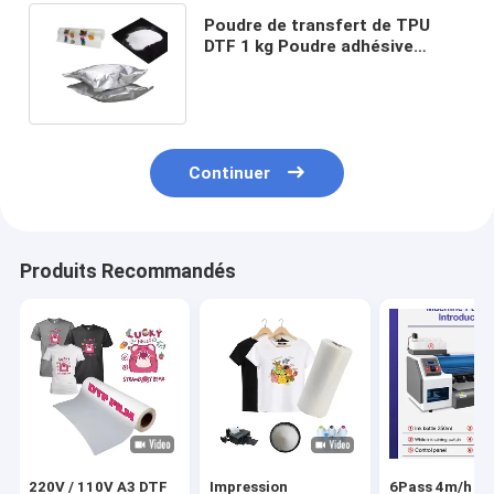
Poudre de transfert de TPU
DTF 1 kg Poudre adhésive
blanche à fusion chaude pour
tissus
Continuer
Produits Recommandés
220V / 110V A3 DTF
Impression
6Pass 4m/h