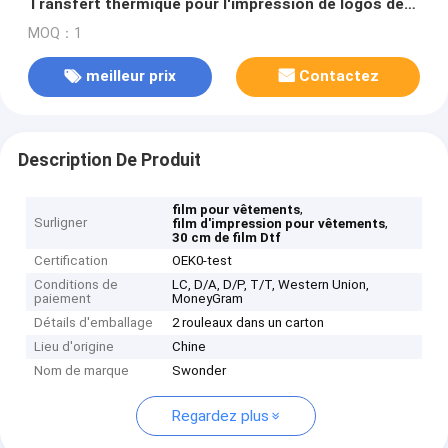
Transfert thermique pour l'impression de logos de
vêtements
MOQ：1
meilleur prix
Contactez
Description De Produit
,
film pour vêtements
Surligner
,
film d'impression pour vêtements
30 cm de film Dtf
Certification
OEK0-test
Conditions de
LC, D/A, D/P, T/T, Western Union,
paiement
MoneyGram
Détails d'emballage
2 rouleaux dans un carton
Lieu d'origine
Chine
Nom de marque
Swonder
Regardez plus