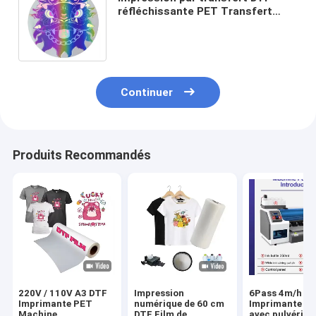
réfléchissante PET Transfert
thermique pour l'impression de
logos de vêtements
Continuer
Produits Recommandés
220V / 110V A3 DTF
Impression
6Pass 4m/h
Imprimante PET
numérique de 60 cm
Imprimante D
Machine
DTF Film de
avec pulvérisa