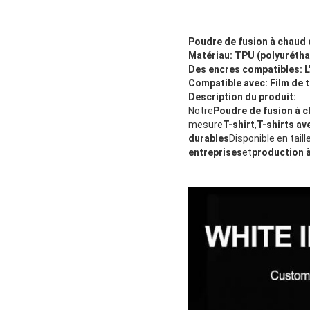
Poudre de fusion à chaud d
Matériau:
TPU (polyurétha
Des encres compatibles:
L
Compatible avec:
Film de 
Description du produit:
Notre
Poudre de fusion à 
mesure
T-shirt
,
T-shirts av
durables
Disponible en tail
entreprises
et
production à