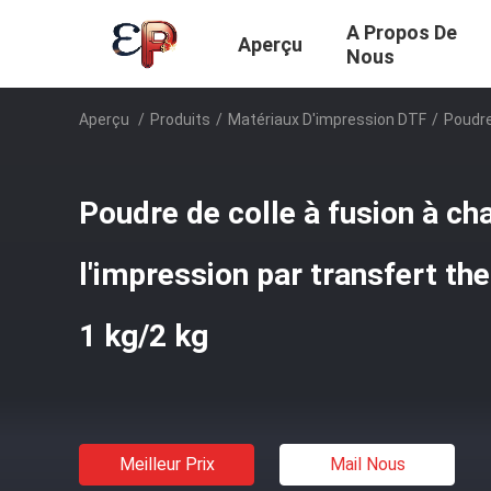
A Propos De
Aperçu
Nous
Aperçu
/
Produits
/
Matériaux D'impression DTF
/
Poudre
Poudre de colle à fusion à c
l'impression par transfert th
1 kg/2 kg
Meilleur Prix
Mail Nous