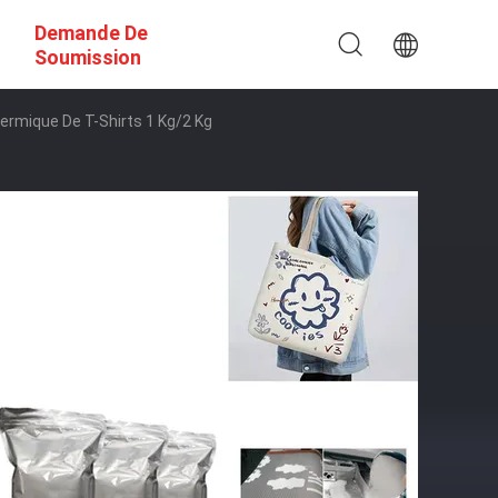
Demande De
Soumission
ermique De T-Shirts 1 Kg/2 Kg