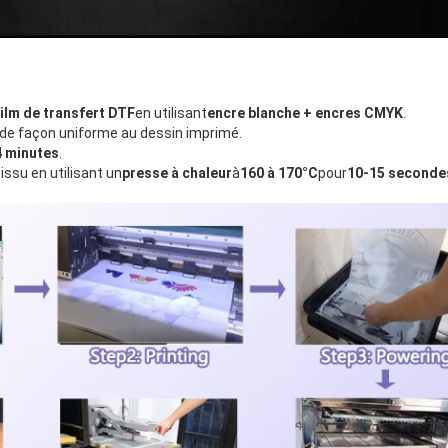
ilm de transfert DTF
en utilisant
encre blanche + encres CMYK
.
de façon uniforme au dessin imprimé.
4 minutes
.
tissu en utilisant un
presse à chaleur
à
160 à 170°C
pour
10-15 seconde