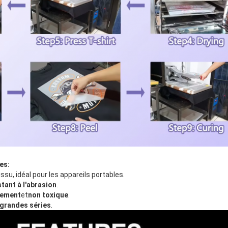
es:
tissu, idéal pour les appareils portables.
stant à l'abrasion
.
nement
et
non toxique
.
t grandes séries
.