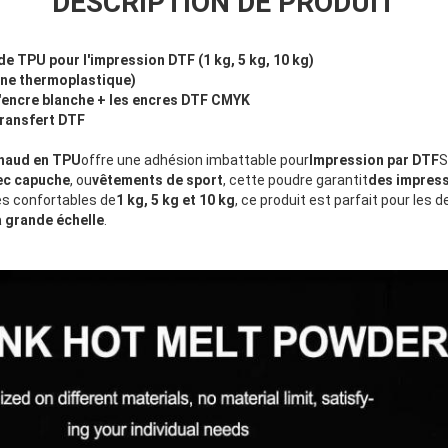
DESCRIPTION DE PRODUIT
e TPU pour l'impression DTF (1 kg, 5 kg, 10 kg)
ne thermoplastique)
'encre blanche + les encres DTF CMYK
transfert DTF
chaud en TPU
offre une adhésion imbattable pour
Impression par DTF
S
ec capuche
, ou
vêtements de sport
, cette poudre garantit
des impres
les confortables de
1 kg, 5 kg et 10 kg
, ce produit est parfait pour les d
 grande échelle
.