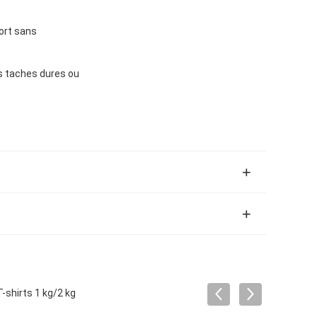
ort sans
s taches dures ou
-shirts 1 kg/2 kg