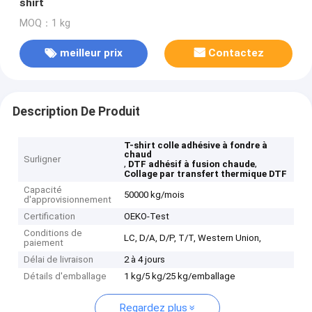
shirt
MOQ：1 kg
meilleur prix
Contactez
Description De Produit
T-shirt colle adhésive à fondre à
chaud
Surligner
,
,
DTF adhésif à fusion chaude
Collage par transfert thermique DTF
Capacité
50000 kg/mois
d'approvisionnement
Certification
OEKO-Test
Conditions de
LC, D/A, D/P, T/T, Western Union,
paiement
Délai de livraison
2 à 4 jours
Détails d'emballage
1 kg/5 kg/25 kg/emballage
Regardez plus