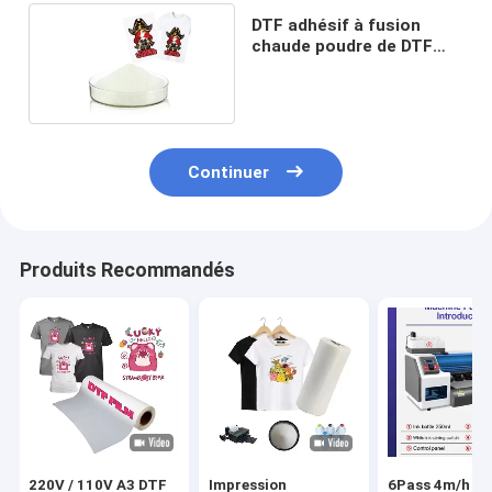
DTF adhésif à fusion
chaude poudre de DTF
pour T-shirt
Continuer
Produits Recommandés
220V / 110V A3 DTF
Impression
6Pass 4m/h