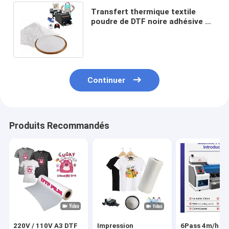
Transfert thermique textile
poudre de DTF noire adhésive à
fusion chaude poudre de DTF
blanche
Continuer
Produits Recommandés
220V / 110V A3 DTF
Impression
6Pass 4m/h