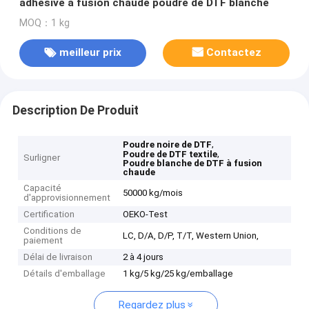
adhésive à fusion chaude poudre de DTF blanche
MOQ：1 kg
meilleur prix
Contactez
Description De Produit
,
Poudre noire de DTF
,
Poudre de DTF textile
Surligner
Poudre blanche de DTF à fusion
chaude
Capacité
50000 kg/mois
d'approvisionnement
Certification
OEKO-Test
Conditions de
LC, D/A, D/P, T/T, Western Union,
paiement
Délai de livraison
2 à 4 jours
Détails d'emballage
1 kg/5 kg/25 kg/emballage
Regardez plus