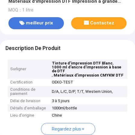
Matériaux d'impression DTF Impression à grande
vitesse
MOQ：1 litre
meilleur prix
Contactez
Description De Produit
,
Tinture d'impression DTF Blanc
1000 ml d'encre d'impression à base
Surligner
de DTF
,
Matériaux d'impression CMYKW DTF
Certification
OEKO-TEST
Conditions de
D/A, L/C, D/P, T/T, Western Union,
paiement
Délai de livraison
3 à 5 jours
Détails d'emballage
1000ml/bottle
Lieu d'origine
Chine
Regardez plus