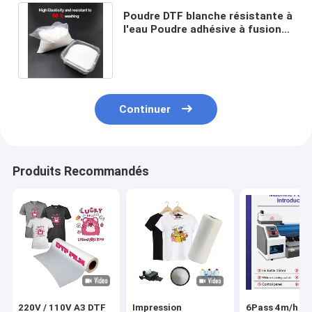
Poudre DTF blanche résistante à
l'eau Poudre adhésive à fusion
chaude avec film de transfert
DTF
Continuer
Produits Recommandés
220V / 110V A3 DTF
Impression
6Pass 4m/h