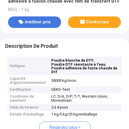
adhésive à fusion chaude avec film de transfert DTF
MOQ：1 kg
meilleur prix
Contactez
Description De Produit
,
Poudre blanche de DTF
,
Poudre DTF résistante à l'eau
Surligner
Poudre adhésive de fonte chaude de
Dtf
Capacité
50000 kg/mois
d'approvisionnement
Certification
OEKO-Test
Conditions de
LC, D/A, D/P, T/T, Western Union,
paiement
MoneyGram
Délai de livraison
2 à 4 jours
Détails d'emballage
1 kg/5 kg/25 kg/emballage
Regardez plus