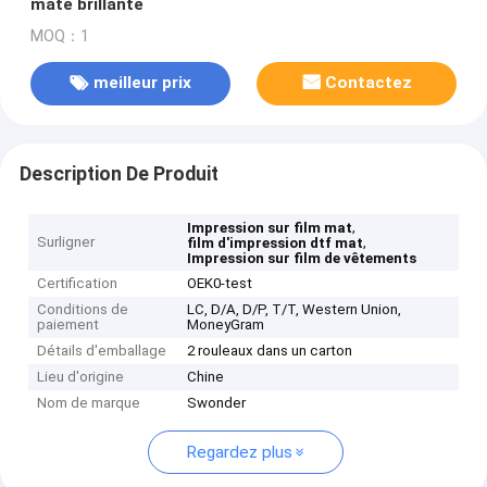
mate brillante
MOQ：1
meilleur prix
Contactez
Description De Produit
,
Impression sur film mat
Surligner
,
film d'impression dtf mat
Impression sur film de vêtements
Certification
OEK0-test
Conditions de
LC, D/A, D/P, T/T, Western Union,
paiement
MoneyGram
Détails d'emballage
2 rouleaux dans un carton
Lieu d'origine
Chine
Nom de marque
Swonder
Regardez plus