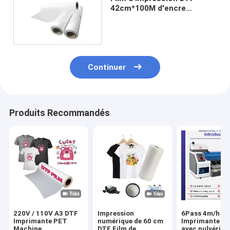
42cm*100M d'encre
blanche mate brillante
Continuer
Produits Recommandés
220V / 110V A3 DTF
Impression
6Pass 4m/h
Imprimante PET
numérique de 60 cm
Imprimante D
Machine
DTF Film de
avec pulvérisa