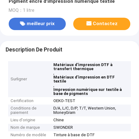
Pigment encre d'impression numérique textile
MOQ：1 litre
meilleur prix
Contactez
Description De Produit
Matériaux d'impression DTF à
transfert thermique
,
Matériaux d'impression en DTF
Surligner
textile
,
Impression numérique sur textile à
base de pigments
Certification
OEKO-TEST
Conditions de
D/A, L/C, D/P, T/T, Western Union,
paiement
MoneyGram
Lieu d'origine
Chine
Nom de marque
SWONDER
Numéro de modèle
Tinture à base de DTF